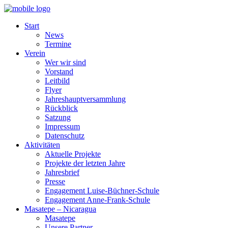
Start
News
Termine
Verein
Wer wir sind
Vorstand
Leitbild
Flyer
Jahreshauptversammlung
Rückblick
Satzung
Impressum
Datenschutz
Aktivitäten
Aktuelle Projekte
Projekte der letzten Jahre
Jahresbrief
Presse
Engagement Luise-Büchner-Schule
Engagement Anne-Frank-Schule
Masatepe – Nicaragua
Masatepe
Unsere Partner